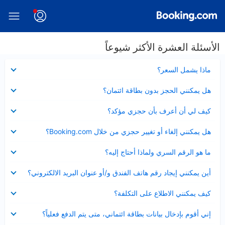
الأسئلة العشرة الأكثر شيوعاً
عرض
ماذا يشمل السعر؟
مصغر
عرض
هل يمكنني الحجز بدون بطاقة ائتمان؟
مصغر
عرض
كيف لي أن أعرف بأن حجزي مؤكد؟
مصغر
عرض
هل يمكنني إلغاء أو تغيير حجزي من خلال Booking.com؟
مصغر
عرض
ما هو الرقم السري ولماذا أحتاج إليه؟
مصغر
عرض
أين يمكنني إيجاد رقم هاتف الفندق و/أو عنوان البريد الالكتروني؟
مصغر
عرض
كيف يمكنني الاطلاع على التكلفة؟
مصغر
عرض
إني أقوم بإدخال بيانات بطاقة ائتماني، متى يتم الدفع فعلياً؟
مصغر