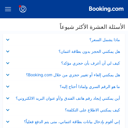
الأسئلة العشرة الأكثر شيوعاً
عرض
ماذا يشمل السعر؟
مصغر
عرض
هل يمكنني الحجز بدون بطاقة ائتمان؟
مصغر
عرض
كيف لي أن أعرف بأن حجزي مؤكد؟
مصغر
عرض
هل يمكنني إلغاء أو تغيير حجزي من خلال Booking.com؟
مصغر
عرض
ما هو الرقم السري ولماذا أحتاج إليه؟
مصغر
عرض
أين يمكنني إيجاد رقم هاتف الفندق و/أو عنوان البريد الالكتروني؟
مصغر
عرض
كيف يمكنني الاطلاع على التكلفة؟
مصغر
عرض
إني أقوم بإدخال بيانات بطاقة ائتماني، متى يتم الدفع فعلياً؟
مصغر