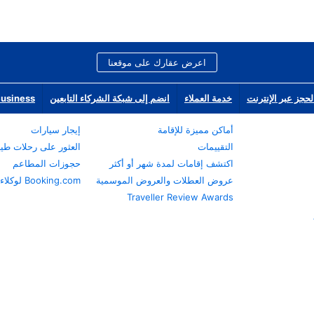
اعرض عقارك على موقعنا
لحجز عبر الإنترنت
خدمة العملاء
انضم إلى شبكة الشركاء التابعين
Business
أماكن مميزة للإقامة
إيجار سيارات
التقييمات
العثور على رحلات طي
اكتشف إقامات لمدة شهر أو أكثر
حجوزات المطاعم
عروض العطلات والعروض الموسمية
Booking.com لوكلاء السفر
Traveller Review Awards