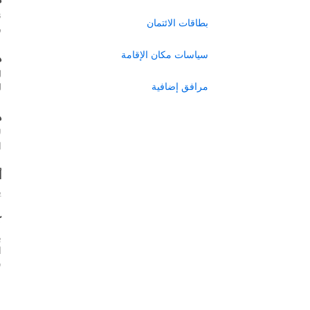
ن
بطاقات الائتمان
ر
سياسات مكان الإقامة
ه
ل
مرافق إضافية
ل
ه
ل
ا
أ
ي
ك
ب
س