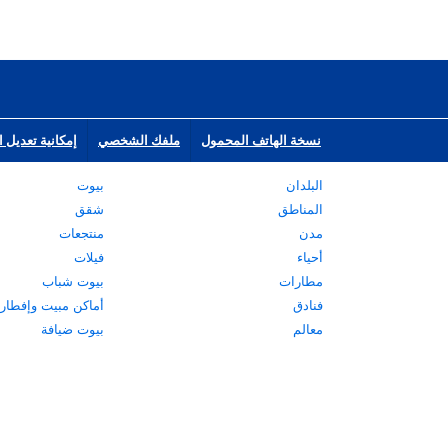
نسخة الهاتف المحمول
ملفك الشخصي
إمكانية تعديل ا
البلدان
بيوت
المناطق
شقق
مدن
منتجعات
أحياء
فيلات
مطارات
بيوت شباب
فنادق
أماكن مبيت وإفطار
معالم
بيوت ضيافة