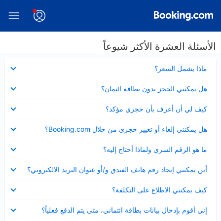
الأسئلة العشرة الأكثر شيوعاً
عرض
ماذا يشمل السعر؟
مصغر
عرض
هل يمكنني الحجز بدون بطاقة ائتمان؟
مصغر
عرض
كيف لي أن أعرف بأن حجزي مؤكد؟
مصغر
عرض
هل يمكنني إلغاء أو تغيير حجزي من خلال Booking.com؟
مصغر
عرض
ما هو الرقم السري ولماذا أحتاج إليه؟
مصغر
عرض
أين يمكنني إيجاد رقم هاتف الفندق و/أو عنوان البريد الالكتروني؟
مصغر
عرض
كيف يمكنني الاطلاع على التكلفة؟
مصغر
عرض
إني أقوم بإدخال بيانات بطاقة ائتماني، متى يتم الدفع فعلياً؟
مصغر