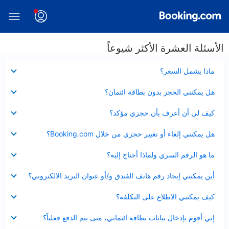
الأسئلة العشرة الأكثر شيوعاً
عرض
ماذا يشمل السعر؟
مصغر
عرض
هل يمكنني الحجز بدون بطاقة ائتمان؟
مصغر
عرض
كيف لي أن أعرف بأن حجزي مؤكد؟
مصغر
عرض
هل يمكنني إلغاء أو تغيير حجزي من خلال Booking.com؟
مصغر
عرض
ما هو الرقم السري ولماذا أحتاج إليه؟
مصغر
عرض
أين يمكنني إيجاد رقم هاتف الفندق و/أو عنوان البريد الالكتروني؟
مصغر
عرض
كيف يمكنني الاطلاع على التكلفة؟
مصغر
عرض
إني أقوم بإدخال بيانات بطاقة ائتماني، متى يتم الدفع فعلياً؟
مصغر