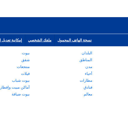
نسخة الهاتف المحمول
ملفك الشخصي
إمكانية تعديل ا
البلدان
بيوت
المناطق
شقق
مدن
منتجعات
أحياء
فيلات
مطارات
بيوت شباب
فنادق
أماكن مبيت وإفطار
معالم
بيوت ضيافة