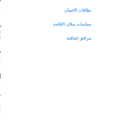
ن
بطاقات الائتمان
ر
سياسات مكان الإقامة
ه
ل
مرافق إضافية
ل
ه
ل
ا
أ
ي
ك
ب
س