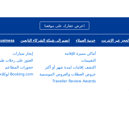
اعرض عقارك على موقعنا
لحجز عبر الإنترنت
خدمة العملاء
انضم إلى شبكة الشركاء التابعين
Business
أماكن مميزة للإقامة
إيجار سيارات
التقييمات
العثور على رحلات طي
اكتشف إقامات لمدة شهر أو أكثر
حجوزات المطاعم
عروض العطلات والعروض الموسمية
Booking.com لوكلاء السفر
Traveller Review Awards