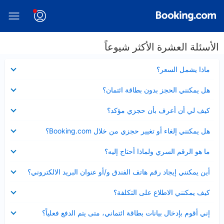
الأسئلة العشرة الأكثر شيوعاً
عرض
ماذا يشمل السعر؟
مصغر
عرض
هل يمكنني الحجز بدون بطاقة ائتمان؟
مصغر
عرض
كيف لي أن أعرف بأن حجزي مؤكد؟
مصغر
عرض
هل يمكنني إلغاء أو تغيير حجزي من خلال Booking.com؟
مصغر
عرض
ما هو الرقم السري ولماذا أحتاج إليه؟
مصغر
عرض
أين يمكنني إيجاد رقم هاتف الفندق و/أو عنوان البريد الالكتروني؟
مصغر
عرض
كيف يمكنني الاطلاع على التكلفة؟
مصغر
عرض
إني أقوم بإدخال بيانات بطاقة ائتماني، متى يتم الدفع فعلياً؟
مصغر