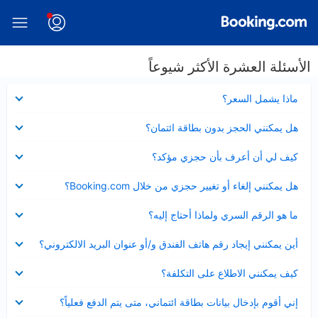
الأسئلة العشرة الأكثر شيوعاً
عرض
ماذا يشمل السعر؟
مصغر
عرض
هل يمكنني الحجز بدون بطاقة ائتمان؟
مصغر
عرض
كيف لي أن أعرف بأن حجزي مؤكد؟
مصغر
عرض
هل يمكنني إلغاء أو تغيير حجزي من خلال Booking.com؟
مصغر
عرض
ما هو الرقم السري ولماذا أحتاج إليه؟
مصغر
عرض
أين يمكنني إيجاد رقم هاتف الفندق و/أو عنوان البريد الالكتروني؟
مصغر
عرض
كيف يمكنني الاطلاع على التكلفة؟
مصغر
عرض
إني أقوم بإدخال بيانات بطاقة ائتماني، متى يتم الدفع فعلياً؟
مصغر