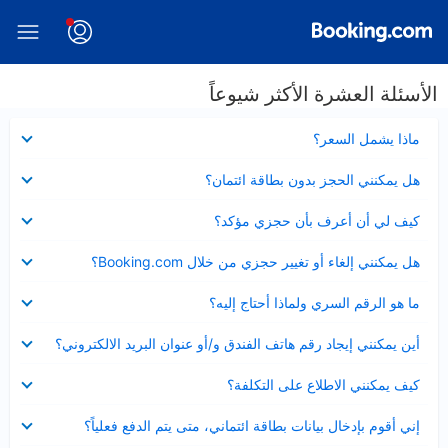
الأسئلة العشرة الأكثر شيوعاً
عرض
ماذا يشمل السعر؟
مصغر
عرض
هل يمكنني الحجز بدون بطاقة ائتمان؟
مصغر
عرض
كيف لي أن أعرف بأن حجزي مؤكد؟
مصغر
عرض
هل يمكنني إلغاء أو تغيير حجزي من خلال Booking.com؟
مصغر
عرض
ما هو الرقم السري ولماذا أحتاج إليه؟
مصغر
عرض
أين يمكنني إيجاد رقم هاتف الفندق و/أو عنوان البريد الالكتروني؟
مصغر
عرض
كيف يمكنني الاطلاع على التكلفة؟
مصغر
عرض
إني أقوم بإدخال بيانات بطاقة ائتماني، متى يتم الدفع فعلياً؟
مصغر