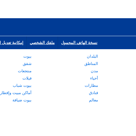
نسخة الهاتف المحمول
ملفك الشخصي
إمكانية تعديل ا
البلدان
بيوت
المناطق
شقق
مدن
منتجعات
أحياء
فيلات
مطارات
بيوت شباب
فنادق
أماكن مبيت وإفطار
معالم
بيوت ضيافة