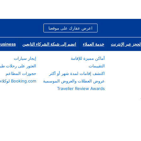
اعرض عقارك على موقعنا
لحجز عبر الإنترنت
خدمة العملاء
انضم إلى شبكة الشركاء التابعين
Business
أماكن مميزة للإقامة
إيجار سيارات
التقييمات
العثور على رحلات طي
اكتشف إقامات لمدة شهر أو أكثر
حجوزات المطاعم
عروض العطلات والعروض الموسمية
Booking.com لوكلاء السفر
Traveller Review Awards