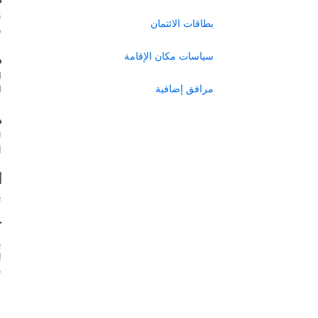
ن
بطاقات الائتمان
ر
سياسات مكان الإقامة
ه
ل
مرافق إضافية
ل
ه
ل
ا
أ
ي
ك
ب
س