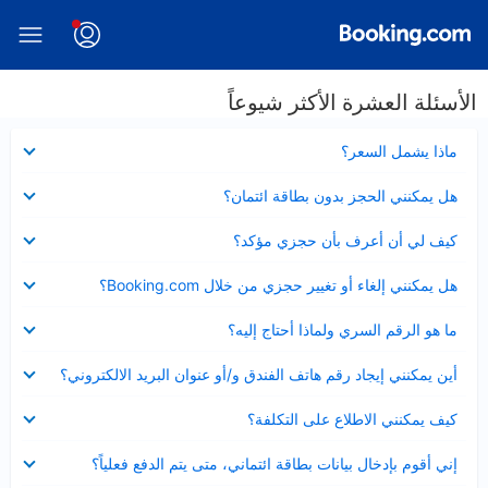
الأسئلة العشرة الأكثر شيوعاً
عرض
ماذا يشمل السعر؟
مصغر
عرض
هل يمكنني الحجز بدون بطاقة ائتمان؟
مصغر
عرض
كيف لي أن أعرف بأن حجزي مؤكد؟
مصغر
عرض
هل يمكنني إلغاء أو تغيير حجزي من خلال Booking.com؟
مصغر
عرض
ما هو الرقم السري ولماذا أحتاج إليه؟
مصغر
عرض
أين يمكنني إيجاد رقم هاتف الفندق و/أو عنوان البريد الالكتروني؟
مصغر
عرض
كيف يمكنني الاطلاع على التكلفة؟
مصغر
عرض
إني أقوم بإدخال بيانات بطاقة ائتماني، متى يتم الدفع فعلياً؟
مصغر