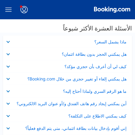
الأسئلة العشرة الأكثر شيوعاً
عرض
ماذا يشمل السعر؟
مصغر
عرض
هل يمكنني الحجز بدون بطاقة ائتمان؟
مصغر
عرض
كيف لي أن أعرف بأن حجزي مؤكد؟
مصغر
عرض
هل يمكنني إلغاء أو تغيير حجزي من خلال Booking.com؟
مصغر
عرض
ما هو الرقم السري ولماذا أحتاج إليه؟
مصغر
عرض
أين يمكنني إيجاد رقم هاتف الفندق و/أو عنوان البريد الالكتروني؟
مصغر
عرض
كيف يمكنني الاطلاع على التكلفة؟
مصغر
عرض
إني أقوم بإدخال بيانات بطاقة ائتماني، متى يتم الدفع فعلياً؟
مصغر