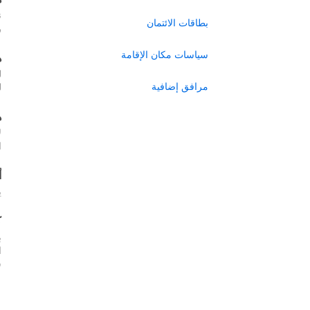
ن
بطاقات الائتمان
ر
سياسات مكان الإقامة
ه
ل
مرافق إضافية
ل
ه
ل
ا
أ
ي
ك
ب
س