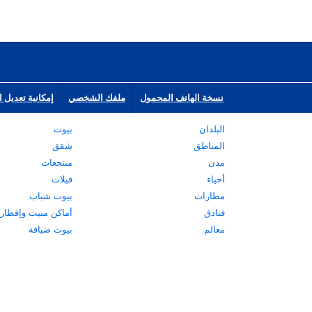
نسخة الهاتف المحمول
ملفك الشخصي
إمكانية تعديل ا
البلدان
بيوت
المناطق
شقق
مدن
منتجعات
أحياء
فيلات
مطارات
بيوت شباب
فنادق
أماكن مبيت وإفطار
معالم
بيوت ضيافة