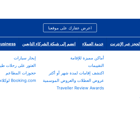
اعرض عقارك على موقعنا
لحجز عبر الإنترنت
خدمة العملاء
انضم إلى شبكة الشركاء التابعين
Business
أماكن مميزة للإقامة
إيجار سيارات
التقييمات
العثور على رحلات طي
اكتشف إقامات لمدة شهر أو أكثر
حجوزات المطاعم
عروض العطلات والعروض الموسمية
Booking.com لوكلاء السفر
Traveller Review Awards