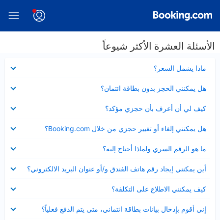
الأسئلة العشرة الأكثر شيوعاً
عرض
ماذا يشمل السعر؟
مصغر
عرض
هل يمكنني الحجز بدون بطاقة ائتمان؟
مصغر
عرض
كيف لي أن أعرف بأن حجزي مؤكد؟
مصغر
عرض
هل يمكنني إلغاء أو تغيير حجزي من خلال Booking.com؟
مصغر
عرض
ما هو الرقم السري ولماذا أحتاج إليه؟
مصغر
عرض
أين يمكنني إيجاد رقم هاتف الفندق و/أو عنوان البريد الالكتروني؟
مصغر
عرض
كيف يمكنني الاطلاع على التكلفة؟
مصغر
عرض
إني أقوم بإدخال بيانات بطاقة ائتماني، متى يتم الدفع فعلياً؟
مصغر