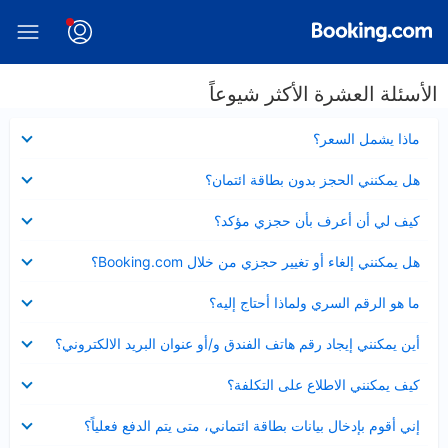
الأسئلة العشرة الأكثر شيوعاً
عرض
ماذا يشمل السعر؟
مصغر
عرض
هل يمكنني الحجز بدون بطاقة ائتمان؟
مصغر
عرض
كيف لي أن أعرف بأن حجزي مؤكد؟
مصغر
عرض
هل يمكنني إلغاء أو تغيير حجزي من خلال Booking.com؟
مصغر
عرض
ما هو الرقم السري ولماذا أحتاج إليه؟
مصغر
عرض
أين يمكنني إيجاد رقم هاتف الفندق و/أو عنوان البريد الالكتروني؟
مصغر
عرض
كيف يمكنني الاطلاع على التكلفة؟
مصغر
عرض
إني أقوم بإدخال بيانات بطاقة ائتماني، متى يتم الدفع فعلياً؟
مصغر