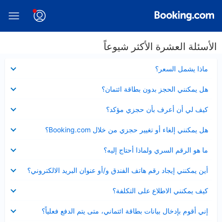
الأسئلة العشرة الأكثر شيوعاً
عرض
ماذا يشمل السعر؟
مصغر
عرض
هل يمكنني الحجز بدون بطاقة ائتمان؟
مصغر
عرض
كيف لي أن أعرف بأن حجزي مؤكد؟
مصغر
عرض
هل يمكنني إلغاء أو تغيير حجزي من خلال Booking.com؟
مصغر
عرض
ما هو الرقم السري ولماذا أحتاج إليه؟
مصغر
عرض
أين يمكنني إيجاد رقم هاتف الفندق و/أو عنوان البريد الالكتروني؟
مصغر
عرض
كيف يمكنني الاطلاع على التكلفة؟
مصغر
عرض
إني أقوم بإدخال بيانات بطاقة ائتماني، متى يتم الدفع فعلياً؟
مصغر