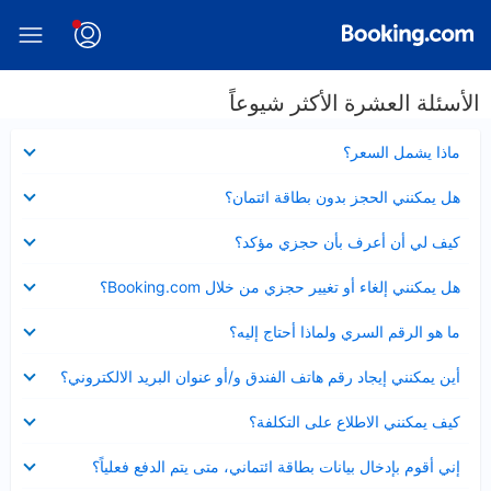
الأسئلة العشرة الأكثر شيوعاً
عرض
ماذا يشمل السعر؟
مصغر
عرض
هل يمكنني الحجز بدون بطاقة ائتمان؟
مصغر
عرض
كيف لي أن أعرف بأن حجزي مؤكد؟
مصغر
عرض
هل يمكنني إلغاء أو تغيير حجزي من خلال Booking.com؟
مصغر
عرض
ما هو الرقم السري ولماذا أحتاج إليه؟
مصغر
عرض
أين يمكنني إيجاد رقم هاتف الفندق و/أو عنوان البريد الالكتروني؟
مصغر
عرض
كيف يمكنني الاطلاع على التكلفة؟
مصغر
عرض
إني أقوم بإدخال بيانات بطاقة ائتماني، متى يتم الدفع فعلياً؟
مصغر