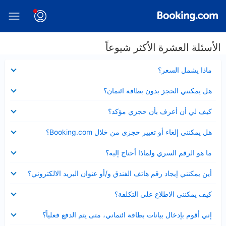
الأسئلة العشرة الأكثر شيوعاً
عرض
ماذا يشمل السعر؟
مصغر
عرض
هل يمكنني الحجز بدون بطاقة ائتمان؟
مصغر
عرض
كيف لي أن أعرف بأن حجزي مؤكد؟
مصغر
عرض
هل يمكنني إلغاء أو تغيير حجزي من خلال Booking.com؟
مصغر
عرض
ما هو الرقم السري ولماذا أحتاج إليه؟
مصغر
عرض
أين يمكنني إيجاد رقم هاتف الفندق و/أو عنوان البريد الالكتروني؟
مصغر
عرض
كيف يمكنني الاطلاع على التكلفة؟
مصغر
عرض
إني أقوم بإدخال بيانات بطاقة ائتماني، متى يتم الدفع فعلياً؟
مصغر