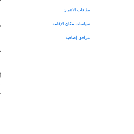
ن
بطاقات الائتمان
ر
سياسات مكان الإقامة
ه
ل
مرافق إضافية
ل
ه
ل
ا
أ
ي
ك
ب
س