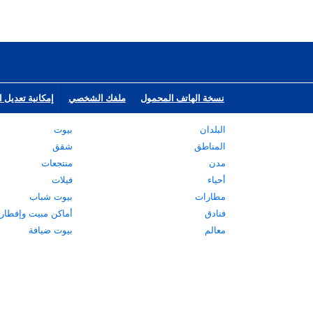
نسخة الهاتف المحمول
ملفك الشخصي
إمكانية تعديل ا
البلدان
بيوت
المناطق
شقق
مدن
منتجعات
أحياء
فيلات
مطارات
بيوت شباب
فنادق
أماكن مبيت وإفطار
معالم
بيوت ضيافة