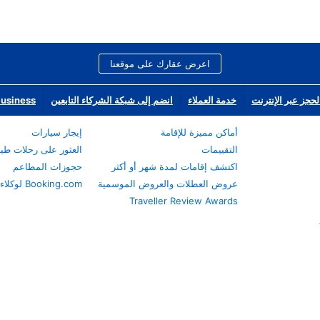
اعرض عقارك على موقعنا
لحجز عبر الإنترنت
خدمة العملاء
انضم إلى شبكة الشركاء التابعين
Business
أماكن مميزة للإقامة
إيجار سيارات
التقييمات
العثور على رحلات طي
اكتشف إقامات لمدة شهر أو أكثر
حجوزات المطاعم
عروض العطلات والعروض الموسمية
Booking.com لوكلاء السفر
Traveller Review Awards