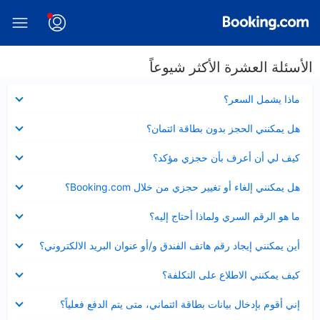
الأسئلة العشرة الأكثر شيوعاً
عرض
ماذا يشمل السعر؟
مصغر
عرض
هل يمكنني الحجز بدون بطاقة ائتمان؟
مصغر
عرض
كيف لي أن أعرف بأن حجزي مؤكد؟
مصغر
عرض
هل يمكنني إلغاء أو تغيير حجزي من خلال Booking.com؟
مصغر
عرض
ما هو الرقم السري ولماذا أحتاج إليه؟
مصغر
عرض
أين يمكنني إيجاد رقم هاتف الفندق و/أو عنوان البريد الالكتروني؟
مصغر
عرض
كيف يمكنني الاطلاع على التكلفة؟
مصغر
عرض
إني أقوم بإدخال بيانات بطاقة ائتماني، متى يتم الدفع فعلياً؟
مصغر