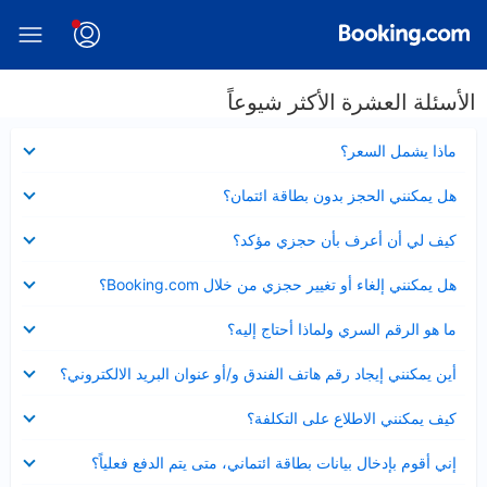
الأسئلة العشرة الأكثر شيوعاً
عرض
ماذا يشمل السعر؟
مصغر
عرض
هل يمكنني الحجز بدون بطاقة ائتمان؟
مصغر
عرض
كيف لي أن أعرف بأن حجزي مؤكد؟
مصغر
عرض
هل يمكنني إلغاء أو تغيير حجزي من خلال Booking.com؟
مصغر
عرض
ما هو الرقم السري ولماذا أحتاج إليه؟
مصغر
عرض
أين يمكنني إيجاد رقم هاتف الفندق و/أو عنوان البريد الالكتروني؟
مصغر
عرض
كيف يمكنني الاطلاع على التكلفة؟
مصغر
عرض
إني أقوم بإدخال بيانات بطاقة ائتماني، متى يتم الدفع فعلياً؟
مصغر