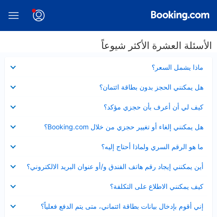
الأسئلة العشرة الأكثر شيوعاً
عرض
ماذا يشمل السعر؟
مصغر
عرض
هل يمكنني الحجز بدون بطاقة ائتمان؟
مصغر
عرض
كيف لي أن أعرف بأن حجزي مؤكد؟
مصغر
عرض
هل يمكنني إلغاء أو تغيير حجزي من خلال Booking.com؟
مصغر
عرض
ما هو الرقم السري ولماذا أحتاج إليه؟
مصغر
عرض
أين يمكنني إيجاد رقم هاتف الفندق و/أو عنوان البريد الالكتروني؟
مصغر
عرض
كيف يمكنني الاطلاع على التكلفة؟
مصغر
عرض
إني أقوم بإدخال بيانات بطاقة ائتماني، متى يتم الدفع فعلياً؟
مصغر