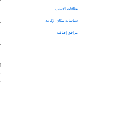
ن
بطاقات الائتمان
ر
سياسات مكان الإقامة
ه
ل
مرافق إضافية
ل
ه
ل
ا
أ
ي
ك
ب
س