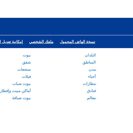
نسخة الهاتف المحمول
ملفك الشخصي
إمكانية تعديل ا
البلدان
بيوت
المناطق
شقق
مدن
منتجعات
أحياء
فيلات
مطارات
بيوت شباب
فنادق
أماكن مبيت وإفطار
معالم
بيوت ضيافة