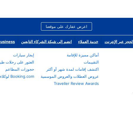
اعرض عقارك على موقعنا
لحجز عبر الإنترنت
خدمة العملاء
انضم إلى شبكة الشركاء التابعين
Business
أماكن مميزة للإقامة
إيجار سيارات
التقييمات
العثور على رحلات طي
اكتشف إقامات لمدة شهر أو أكثر
حجوزات المطاعم
عروض العطلات والعروض الموسمية
Booking.com لوكلاء السفر
Traveller Review Awards