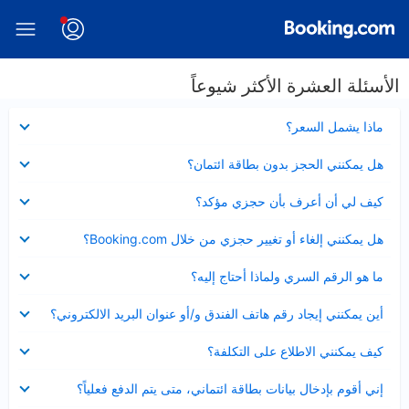
الأسئلة العشرة الأكثر شيوعاً
عرض
ماذا يشمل السعر؟
مصغر
عرض
هل يمكنني الحجز بدون بطاقة ائتمان؟
مصغر
عرض
كيف لي أن أعرف بأن حجزي مؤكد؟
مصغر
عرض
هل يمكنني إلغاء أو تغيير حجزي من خلال Booking.com؟
مصغر
عرض
ما هو الرقم السري ولماذا أحتاج إليه؟
مصغر
عرض
أين يمكنني إيجاد رقم هاتف الفندق و/أو عنوان البريد الالكتروني؟
مصغر
عرض
كيف يمكنني الاطلاع على التكلفة؟
مصغر
عرض
إني أقوم بإدخال بيانات بطاقة ائتماني، متى يتم الدفع فعلياً؟
مصغر