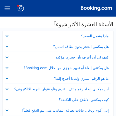
الأسئلة العشرة الأكثر شيوعاً
عرض
ماذا يشمل السعر؟
مصغر
عرض
هل يمكنني الحجز بدون بطاقة ائتمان؟
مصغر
عرض
كيف لي أن أعرف بأن حجزي مؤكد؟
مصغر
عرض
هل يمكنني إلغاء أو تغيير حجزي من خلال Booking.com؟
مصغر
عرض
ما هو الرقم السري ولماذا أحتاج إليه؟
مصغر
عرض
أين يمكنني إيجاد رقم هاتف الفندق و/أو عنوان البريد الالكتروني؟
مصغر
عرض
كيف يمكنني الاطلاع على التكلفة؟
مصغر
عرض
إني أقوم بإدخال بيانات بطاقة ائتماني، متى يتم الدفع فعلياً؟
مصغر