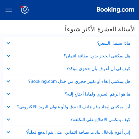
الأسئلة العشرة الأكثر شيوعاً
عرض
ماذا يشمل السعر؟
مصغر
عرض
هل يمكنني الحجز بدون بطاقة ائتمان؟
مصغر
عرض
كيف لي أن أعرف بأن حجزي مؤكد؟
مصغر
عرض
هل يمكنني إلغاء أو تغيير حجزي من خلال Booking.com؟
مصغر
عرض
ما هو الرقم السري ولماذا أحتاج إليه؟
مصغر
عرض
أين يمكنني إيجاد رقم هاتف الفندق و/أو عنوان البريد الالكتروني؟
مصغر
عرض
كيف يمكنني الاطلاع على التكلفة؟
مصغر
عرض
إني أقوم بإدخال بيانات بطاقة ائتماني، متى يتم الدفع فعلياً؟
مصغر