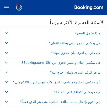
الأسئلة العشرة الأكثر شيوعاً
عرض
ماذا يشمل السعر؟
مصغر
عرض
هل يمكنني الحجز بدون بطاقة ائتمان؟
مصغر
عرض
كيف لي أن أعرف بأن حجزي مؤكد؟
مصغر
عرض
هل يمكنني إلغاء أو تغيير حجزي من خلال Booking.com؟
مصغر
عرض
ما هو الرقم السري ولماذا أحتاج إليه؟
مصغر
عرض
أين يمكنني إيجاد رقم هاتف الفندق و/أو عنوان البريد الالكتروني؟
مصغر
عرض
كيف يمكنني الاطلاع على التكلفة؟
مصغر
عرض
إني أقوم بإدخال بيانات بطاقة ائتماني، متى يتم الدفع فعلياً؟
مصغر