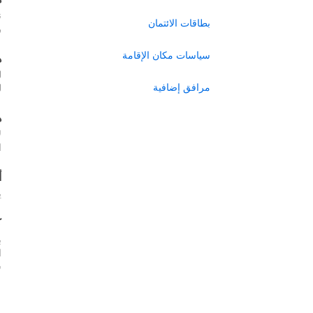
ن
بطاقات الائتمان
ر
سياسات مكان الإقامة
ه
ل
مرافق إضافية
ل
ه
ل
ا
أ
ي
ك
ب
س