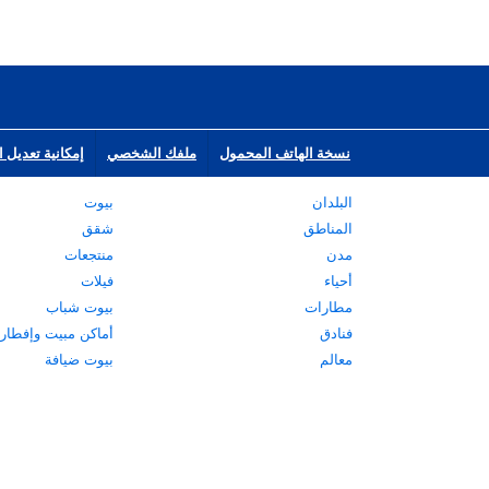
نسخة الهاتف المحمول
ملفك الشخصي
إمكانية تعديل ا
البلدان
بيوت
المناطق
شقق
مدن
منتجعات
أحياء
فيلات
مطارات
بيوت شباب
فنادق
أماكن مبيت وإفطار
معالم
بيوت ضيافة