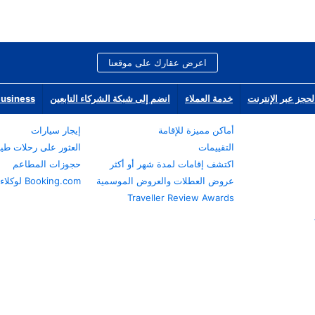
اعرض عقارك على موقعنا
لحجز عبر الإنترنت
خدمة العملاء
انضم إلى شبكة الشركاء التابعين
Business
أماكن مميزة للإقامة
إيجار سيارات
التقييمات
العثور على رحلات طي
اكتشف إقامات لمدة شهر أو أكثر
حجوزات المطاعم
عروض العطلات والعروض الموسمية
Booking.com لوكلاء السفر
Traveller Review Awards