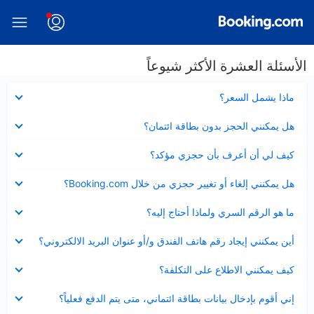
الأسئلة العشرة الأكثر شيوعاً
عرض
ماذا يشمل السعر؟
مصغر
عرض
هل يمكنني الحجز بدون بطاقة ائتمان؟
مصغر
عرض
كيف لي أن أعرف بأن حجزي مؤكد؟
مصغر
عرض
هل يمكنني إلغاء أو تغيير حجزي من خلال Booking.com؟
مصغر
عرض
ما هو الرقم السري ولماذا أحتاج إليه؟
مصغر
عرض
أين يمكنني إيجاد رقم هاتف الفندق و/أو عنوان البريد الالكتروني؟
مصغر
عرض
كيف يمكنني الاطلاع على التكلفة؟
مصغر
عرض
إني أقوم بإدخال بيانات بطاقة ائتماني، متى يتم الدفع فعلياً؟
مصغر