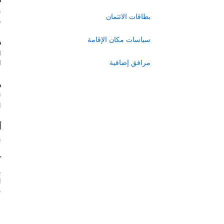
ن
بطاقات الائتمان
ر
سياسات مكان الإقامة
ه
ل
مرافق إضافية
ل
ه
ل
ا
أ
ي
ك
ب
س