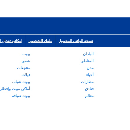
نسخة الهاتف المحمول
ملفك الشخصي
إمكانية تعديل ا
البلدان
بيوت
المناطق
شقق
مدن
منتجعات
أحياء
فيلات
مطارات
بيوت شباب
فنادق
أماكن مبيت وإفطار
معالم
بيوت ضيافة