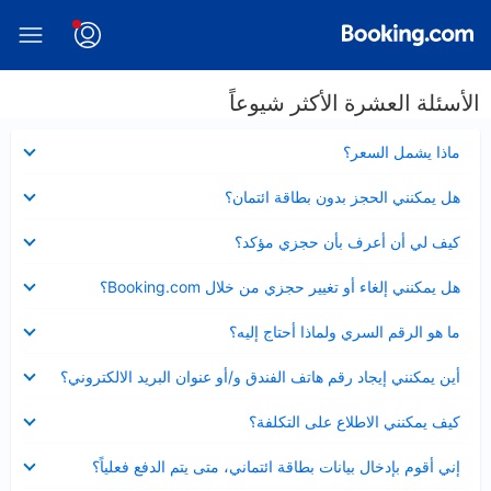
الأسئلة العشرة الأكثر شيوعاً
عرض
ماذا يشمل السعر؟
مصغر
عرض
هل يمكنني الحجز بدون بطاقة ائتمان؟
مصغر
عرض
كيف لي أن أعرف بأن حجزي مؤكد؟
مصغر
عرض
هل يمكنني إلغاء أو تغيير حجزي من خلال Booking.com؟
مصغر
عرض
ما هو الرقم السري ولماذا أحتاج إليه؟
مصغر
عرض
أين يمكنني إيجاد رقم هاتف الفندق و/أو عنوان البريد الالكتروني؟
مصغر
عرض
كيف يمكنني الاطلاع على التكلفة؟
مصغر
عرض
إني أقوم بإدخال بيانات بطاقة ائتماني، متى يتم الدفع فعلياً؟
مصغر