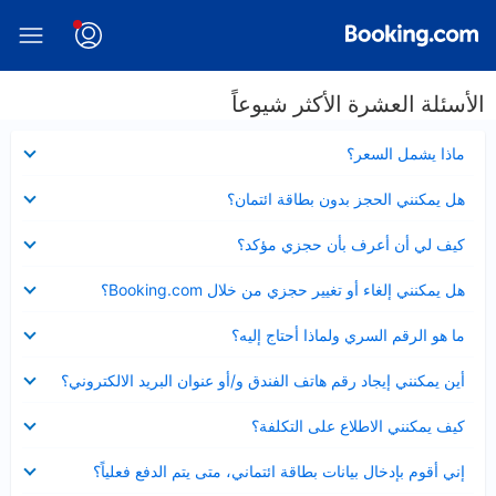
الأسئلة العشرة الأكثر شيوعاً
عرض
ماذا يشمل السعر؟
مصغر
عرض
هل يمكنني الحجز بدون بطاقة ائتمان؟
مصغر
عرض
كيف لي أن أعرف بأن حجزي مؤكد؟
مصغر
عرض
هل يمكنني إلغاء أو تغيير حجزي من خلال Booking.com؟
مصغر
عرض
ما هو الرقم السري ولماذا أحتاج إليه؟
مصغر
عرض
أين يمكنني إيجاد رقم هاتف الفندق و/أو عنوان البريد الالكتروني؟
مصغر
عرض
كيف يمكنني الاطلاع على التكلفة؟
مصغر
عرض
إني أقوم بإدخال بيانات بطاقة ائتماني، متى يتم الدفع فعلياً؟
مصغر