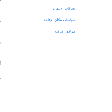
ن
بطاقات الائتمان
ر
سياسات مكان الإقامة
ه
ل
مرافق إضافية
ل
ه
ل
ا
أ
ي
ك
ب
س