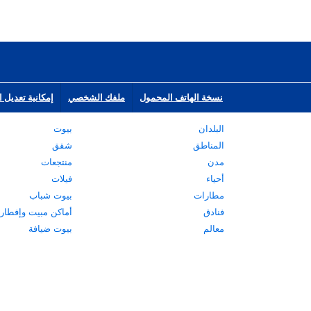
نسخة الهاتف المحمول
ملفك الشخصي
إمكانية تعديل ا
البلدان
بيوت
المناطق
شقق
مدن
منتجعات
أحياء
فيلات
مطارات
بيوت شباب
فنادق
أماكن مبيت وإفطار
معالم
بيوت ضيافة