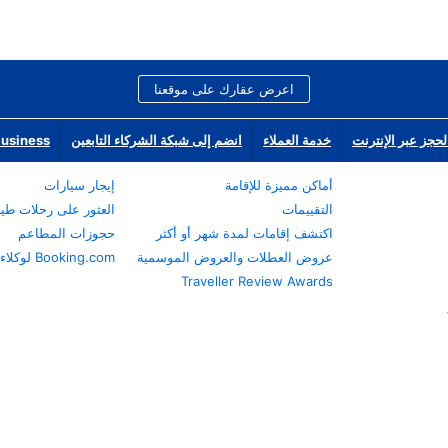
اعرض عقارك على موقعنا
لحجز عبر الإنترنت
خدمة العملاء
انضم إلى شبكة الشركاء التابعين
Business
أماكن مميزة للإقامة
إيجار سيارات
التقييمات
العثور على رحلات طي
اكتشف إقامات لمدة شهر أو أكثر
حجوزات المطاعم
عروض العطلات والعروض الموسمية
Booking.com لوكلاء السفر
Traveller Review Awards