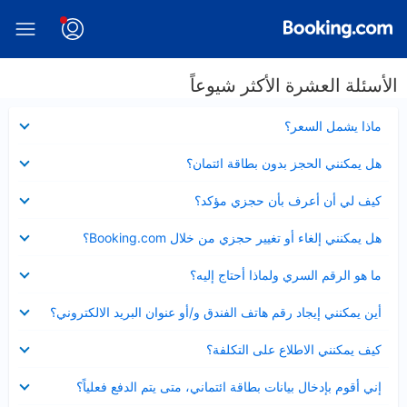
الأسئلة العشرة الأكثر شيوعاً
عرض
ماذا يشمل السعر؟
مصغر
عرض
هل يمكنني الحجز بدون بطاقة ائتمان؟
مصغر
عرض
كيف لي أن أعرف بأن حجزي مؤكد؟
مصغر
عرض
هل يمكنني إلغاء أو تغيير حجزي من خلال Booking.com؟
مصغر
عرض
ما هو الرقم السري ولماذا أحتاج إليه؟
مصغر
عرض
أين يمكنني إيجاد رقم هاتف الفندق و/أو عنوان البريد الالكتروني؟
مصغر
عرض
كيف يمكنني الاطلاع على التكلفة؟
مصغر
عرض
إني أقوم بإدخال بيانات بطاقة ائتماني، متى يتم الدفع فعلياً؟
مصغر