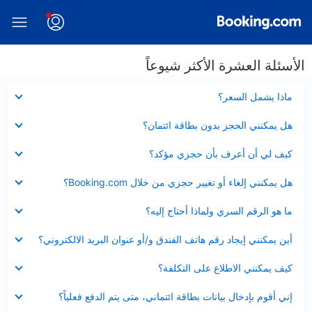
الأسئلة العشرة الأكثر شيوعاً
عرض
ماذا يشمل السعر؟
مصغر
عرض
هل يمكنني الحجز بدون بطاقة ائتمان؟
مصغر
عرض
كيف لي أن أعرف بأن حجزي مؤكد؟
مصغر
عرض
هل يمكنني إلغاء أو تغيير حجزي من خلال Booking.com؟
مصغر
عرض
ما هو الرقم السري ولماذا أحتاج إليه؟
مصغر
عرض
أين يمكنني إيجاد رقم هاتف الفندق و/أو عنوان البريد الالكتروني؟
مصغر
عرض
كيف يمكنني الاطلاع على التكلفة؟
مصغر
عرض
إني أقوم بإدخال بيانات بطاقة ائتماني، متى يتم الدفع فعلياً؟
مصغر