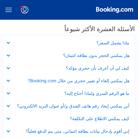
الأسئلة العشرة الأكثر شيوعاً
عرض
ماذا يشمل السعر؟
مصغر
عرض
هل يمكنني الحجز بدون بطاقة ائتمان؟
مصغر
عرض
كيف لي أن أعرف بأن حجزي مؤكد؟
مصغر
عرض
هل يمكنني إلغاء أو تغيير حجزي من خلال Booking.com؟
مصغر
عرض
ما هو الرقم السري ولماذا أحتاج إليه؟
مصغر
عرض
أين يمكنني إيجاد رقم هاتف الفندق و/أو عنوان البريد الالكتروني؟
مصغر
عرض
كيف يمكنني الاطلاع على التكلفة؟
مصغر
عرض
إني أقوم بإدخال بيانات بطاقة ائتماني، متى يتم الدفع فعلياً؟
مصغر