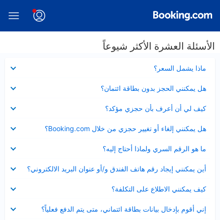
الأسئلة العشرة الأكثر شيوعاً
عرض
ماذا يشمل السعر؟
مصغر
عرض
هل يمكنني الحجز بدون بطاقة ائتمان؟
مصغر
عرض
كيف لي أن أعرف بأن حجزي مؤكد؟
مصغر
عرض
هل يمكنني إلغاء أو تغيير حجزي من خلال Booking.com؟
مصغر
عرض
ما هو الرقم السري ولماذا أحتاج إليه؟
مصغر
عرض
أين يمكنني إيجاد رقم هاتف الفندق و/أو عنوان البريد الالكتروني؟
مصغر
عرض
كيف يمكنني الاطلاع على التكلفة؟
مصغر
عرض
إني أقوم بإدخال بيانات بطاقة ائتماني، متى يتم الدفع فعلياً؟
مصغر