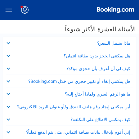
الأسئلة العشرة الأكثر شيوعاً
عرض
ماذا يشمل السعر؟
مصغر
عرض
هل يمكنني الحجز بدون بطاقة ائتمان؟
مصغر
عرض
كيف لي أن أعرف بأن حجزي مؤكد؟
مصغر
عرض
هل يمكنني إلغاء أو تغيير حجزي من خلال Booking.com؟
مصغر
عرض
ما هو الرقم السري ولماذا أحتاج إليه؟
مصغر
عرض
أين يمكنني إيجاد رقم هاتف الفندق و/أو عنوان البريد الالكتروني؟
مصغر
عرض
كيف يمكنني الاطلاع على التكلفة؟
مصغر
عرض
إني أقوم بإدخال بيانات بطاقة ائتماني، متى يتم الدفع فعلياً؟
مصغر