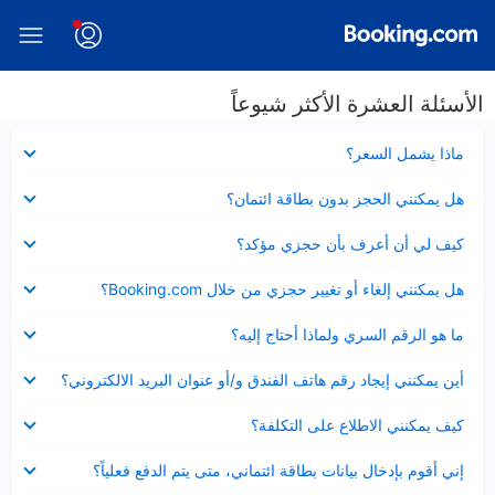
الأسئلة العشرة الأكثر شيوعاً
عرض
ماذا يشمل السعر؟
مصغر
عرض
هل يمكنني الحجز بدون بطاقة ائتمان؟
مصغر
عرض
كيف لي أن أعرف بأن حجزي مؤكد؟
مصغر
عرض
هل يمكنني إلغاء أو تغيير حجزي من خلال Booking.com؟
مصغر
عرض
ما هو الرقم السري ولماذا أحتاج إليه؟
مصغر
عرض
أين يمكنني إيجاد رقم هاتف الفندق و/أو عنوان البريد الالكتروني؟
مصغر
عرض
كيف يمكنني الاطلاع على التكلفة؟
مصغر
عرض
إني أقوم بإدخال بيانات بطاقة ائتماني، متى يتم الدفع فعلياً؟
مصغر