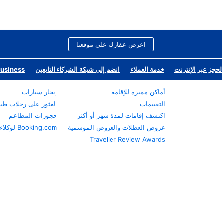
اعرض عقارك على موقعنا
لحجز عبر الإنترنت
خدمة العملاء
انضم إلى شبكة الشركاء التابعين
Business
أماكن مميزة للإقامة
إيجار سيارات
التقييمات
العثور على رحلات طي
اكتشف إقامات لمدة شهر أو أكثر
حجوزات المطاعم
عروض العطلات والعروض الموسمية
Booking.com لوكلاء السفر
Traveller Review Awards