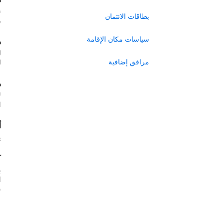
ن
بطاقات الائتمان
ر
سياسات مكان الإقامة
ه
ل
مرافق إضافية
ل
ه
ل
ا
أ
ي
ك
ب
س