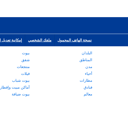
نسخة الهاتف المحمول
ملفك الشخصي
إمكانية تعديل ا
البلدان
بيوت
المناطق
شقق
مدن
منتجعات
أحياء
فيلات
مطارات
بيوت شباب
فنادق
أماكن مبيت وإفطار
معالم
بيوت ضيافة