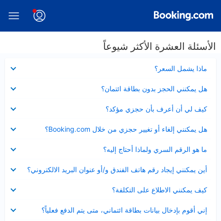
الأسئلة العشرة الأكثر شيوعاً
عرض
ماذا يشمل السعر؟
مصغر
عرض
هل يمكنني الحجز بدون بطاقة ائتمان؟
مصغر
عرض
كيف لي أن أعرف بأن حجزي مؤكد؟
مصغر
عرض
هل يمكنني إلغاء أو تغيير حجزي من خلال Booking.com؟
مصغر
عرض
ما هو الرقم السري ولماذا أحتاج إليه؟
مصغر
عرض
أين يمكنني إيجاد رقم هاتف الفندق و/أو عنوان البريد الالكتروني؟
مصغر
عرض
كيف يمكنني الاطلاع على التكلفة؟
مصغر
عرض
إني أقوم بإدخال بيانات بطاقة ائتماني، متى يتم الدفع فعلياً؟
مصغر