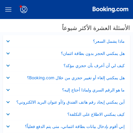
الأسئلة العشرة الأكثر شيوعاً
عرض
ماذا يشمل السعر؟
مصغر
عرض
هل يمكنني الحجز بدون بطاقة ائتمان؟
مصغر
عرض
كيف لي أن أعرف بأن حجزي مؤكد؟
مصغر
عرض
هل يمكنني إلغاء أو تغيير حجزي من خلال Booking.com؟
مصغر
عرض
ما هو الرقم السري ولماذا أحتاج إليه؟
مصغر
عرض
أين يمكنني إيجاد رقم هاتف الفندق و/أو عنوان البريد الالكتروني؟
مصغر
عرض
كيف يمكنني الاطلاع على التكلفة؟
مصغر
عرض
إني أقوم بإدخال بيانات بطاقة ائتماني، متى يتم الدفع فعلياً؟
مصغر