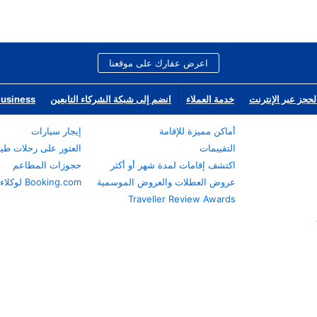
اعرض عقارك على موقعنا
لحجز عبر الإنترنت
خدمة العملاء
انضم إلى شبكة الشركاء التابعين
Business
أماكن مميزة للإقامة
إيجار سيارات
التقييمات
العثور على رحلات طي
اكتشف إقامات لمدة شهر أو أكثر
حجوزات المطاعم
عروض العطلات والعروض الموسمية
Booking.com لوكلاء السفر
Traveller Review Awards