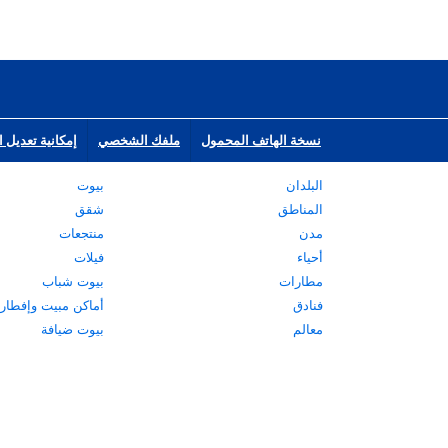
نسخة الهاتف المحمول
ملفك الشخصي
إمكانية تعديل ا
البلدان
بيوت
المناطق
شقق
مدن
منتجعات
أحياء
فيلات
مطارات
بيوت شباب
فنادق
أماكن مبيت وإفطار
معالم
بيوت ضيافة