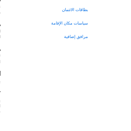
ن
بطاقات الائتمان
ر
سياسات مكان الإقامة
ه
ل
مرافق إضافية
ل
ه
ل
ا
أ
ي
ك
ب
س