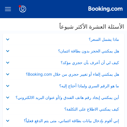
الأسئلة العشرة الأكثر شيوعاً
عرض
ماذا يشمل السعر؟
مصغر
عرض
هل يمكنني الحجز بدون بطاقة ائتمان؟
مصغر
عرض
كيف لي أن أعرف بأن حجزي مؤكد؟
مصغر
عرض
هل يمكنني إلغاء أو تغيير حجزي من خلال Booking.com؟
مصغر
عرض
ما هو الرقم السري ولماذا أحتاج إليه؟
مصغر
عرض
أين يمكنني إيجاد رقم هاتف الفندق و/أو عنوان البريد الالكتروني؟
مصغر
عرض
كيف يمكنني الاطلاع على التكلفة؟
مصغر
عرض
إني أقوم بإدخال بيانات بطاقة ائتماني، متى يتم الدفع فعلياً؟
مصغر