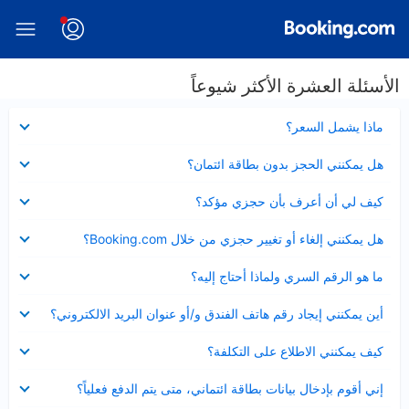
الأسئلة العشرة الأكثر شيوعاً
عرض
ماذا يشمل السعر؟
مصغر
عرض
هل يمكنني الحجز بدون بطاقة ائتمان؟
مصغر
عرض
كيف لي أن أعرف بأن حجزي مؤكد؟
مصغر
عرض
هل يمكنني إلغاء أو تغيير حجزي من خلال Booking.com؟
مصغر
عرض
ما هو الرقم السري ولماذا أحتاج إليه؟
مصغر
عرض
أين يمكنني إيجاد رقم هاتف الفندق و/أو عنوان البريد الالكتروني؟
مصغر
عرض
كيف يمكنني الاطلاع على التكلفة؟
مصغر
عرض
إني أقوم بإدخال بيانات بطاقة ائتماني، متى يتم الدفع فعلياً؟
مصغر