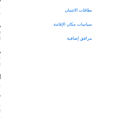
ن
بطاقات الائتمان
ر
سياسات مكان الإقامة
ه
ل
مرافق إضافية
ل
ه
ل
ا
أ
ي
ك
ب
س