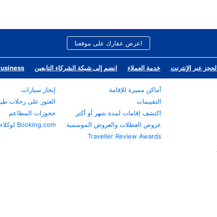
اعرض عقارك على موقعنا
لحجز عبر الإنترنت
خدمة العملاء
انضم إلى شبكة الشركاء التابعين
Business
أماكن مميزة للإقامة
إيجار سيارات
التقييمات
العثور على رحلات طي
اكتشف إقامات لمدة شهر أو أكثر
حجوزات المطاعم
عروض العطلات والعروض الموسمية
Booking.com لوكلاء السفر
Traveller Review Awards