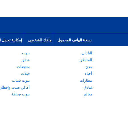
نسخة الهاتف المحمول
ملفك الشخصي
إمكانية تعديل ا
البلدان
بيوت
المناطق
شقق
مدن
منتجعات
أحياء
فيلات
مطارات
بيوت شباب
فنادق
أماكن مبيت وإفطار
معالم
بيوت ضيافة