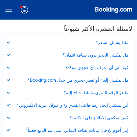
الأسئلة العشرة الأكثر شيوعاً
عرض
ماذا يشمل السعر؟
مصغر
عرض
هل يمكنني الحجز بدون بطاقة ائتمان؟
مصغر
عرض
كيف لي أن أعرف بأن حجزي مؤكد؟
مصغر
عرض
هل يمكنني إلغاء أو تغيير حجزي من خلال Booking.com؟
مصغر
عرض
ما هو الرقم السري ولماذا أحتاج إليه؟
مصغر
عرض
أين يمكنني إيجاد رقم هاتف الفندق و/أو عنوان البريد الالكتروني؟
مصغر
عرض
كيف يمكنني الاطلاع على التكلفة؟
مصغر
عرض
إني أقوم بإدخال بيانات بطاقة ائتماني، متى يتم الدفع فعلياً؟
مصغر