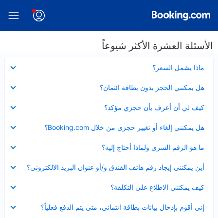
الأسئلة العشرة الأكثر شيوعاً
عرض
ماذا يشمل السعر؟
مصغر
عرض
هل يمكنني الحجز بدون بطاقة ائتمان؟
مصغر
عرض
كيف لي أن أعرف بأن حجزي مؤكد؟
مصغر
عرض
هل يمكنني إلغاء أو تغيير حجزي من خلال Booking.com؟
مصغر
عرض
ما هو الرقم السري ولماذا أحتاج إليه؟
مصغر
عرض
أين يمكنني إيجاد رقم هاتف الفندق و/أو عنوان البريد الالكتروني؟
مصغر
عرض
كيف يمكنني الاطلاع على التكلفة؟
مصغر
عرض
إني أقوم بإدخال بيانات بطاقة ائتماني، متى يتم الدفع فعلياً؟
مصغر