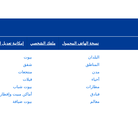
نسخة الهاتف المحمول
ملفك الشخصي
إمكانية تعديل ا
البلدان
بيوت
المناطق
شقق
مدن
منتجعات
أحياء
فيلات
مطارات
بيوت شباب
فنادق
أماكن مبيت وإفطار
معالم
بيوت ضيافة