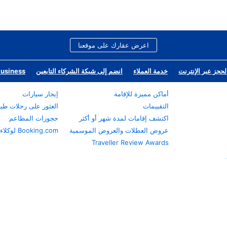
اعرض عقارك على موقعنا
لحجز عبر الإنترنت
خدمة العملاء
انضم إلى شبكة الشركاء التابعين
Business
أماكن مميزة للإقامة
إيجار سيارات
التقييمات
العثور على رحلات طي
اكتشف إقامات لمدة شهر أو أكثر
حجوزات المطاعم
عروض العطلات والعروض الموسمية
Booking.com لوكلاء السفر
Traveller Review Awards