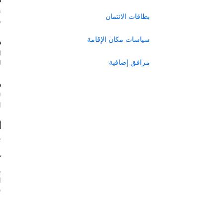
ن
بطاقات الائتمان
ر
سياسات مكان الإقامة
ه
ل
مرافق إضافية
ل
ه
ل
ا
أ
ي
ك
ب
س