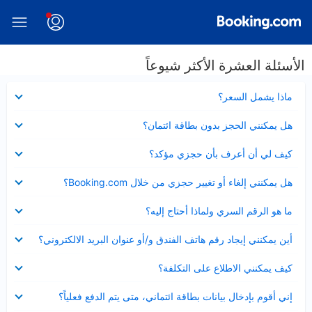
الأسئلة العشرة الأكثر شيوعاً
عرض
ماذا يشمل السعر؟
مصغر
عرض
هل يمكنني الحجز بدون بطاقة ائتمان؟
مصغر
عرض
كيف لي أن أعرف بأن حجزي مؤكد؟
مصغر
عرض
هل يمكنني إلغاء أو تغيير حجزي من خلال Booking.com؟
مصغر
عرض
ما هو الرقم السري ولماذا أحتاج إليه؟
مصغر
عرض
أين يمكنني إيجاد رقم هاتف الفندق و/أو عنوان البريد الالكتروني؟
مصغر
عرض
كيف يمكنني الاطلاع على التكلفة؟
مصغر
عرض
إني أقوم بإدخال بيانات بطاقة ائتماني، متى يتم الدفع فعلياً؟
مصغر